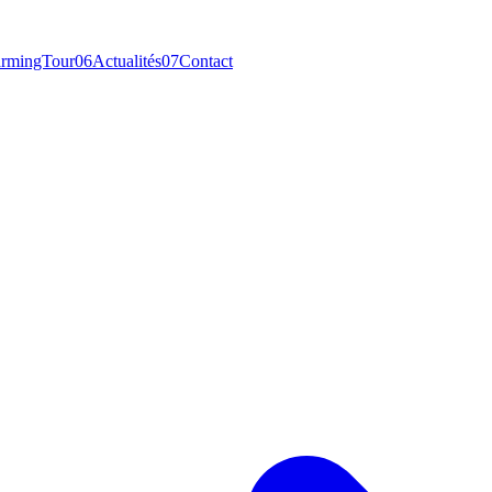
rmingTour
06
Actualités
07
Contact