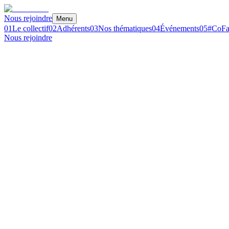
Nous rejoindre
Menu
01
Le collectif
02
Adhérents
03
Nos thématiques
04
Événements
05
#CoFa
Nous rejoindre