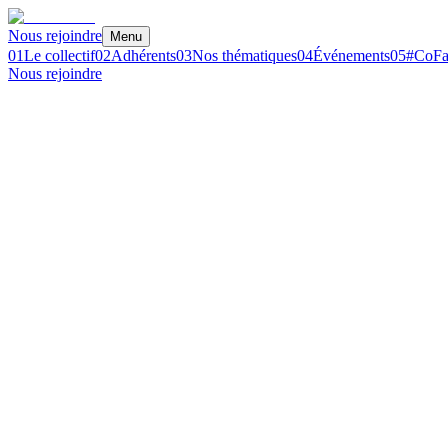
Nous rejoindre
Menu
01
Le collectif
02
Adhérents
03
Nos thématiques
04
Événements
05
#CoFa
Nous rejoindre