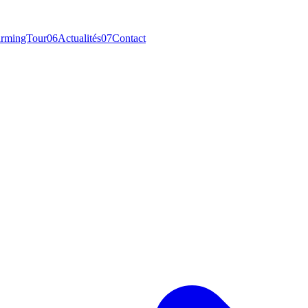
rmingTour
06
Actualités
07
Contact